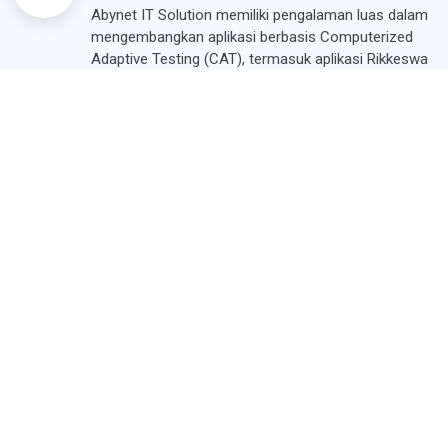
Abynet IT Solution memiliki pengalaman luas dalam
mengembangkan aplikasi berbasis Computerized
Adaptive Testing (CAT), termasuk aplikasi Rikkeswa
untuk evaluasi kesehatan jiwa. Dengan tim
pengembang yang berkompeten dan
berpengalaman, kami telah berhasil menciptakan
aplikasi yang tidak hanya efisien dan efektif, tetapi
juga aman dan ramah pengguna. Pengalaman kami
dalam industri IT memungkinkan kami untuk
memahami kebutuhan klien secara mendalam, serta
memberikan solusi yang tepat dan berkualitas tinggi.
FEATURE